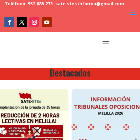
Teléfono: 952 685 273
|
sate.stes.informa@gmail.com
a
Destacados