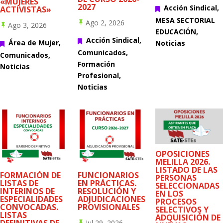
«MUJERES
2027
Acción Sindical
,
ACTIVISTAS»

MESA SECTORIAL
Ago 2, 2026

Ago 3, 2026

EDUCACIÓN
,
Acción Sindical
,

Área de Mujer
,
Noticias

Comunicados
,
Comunicados
,
Formación
Noticias
Profesional
,
Noticias
OPOSICIONES
MELILLA 2026.
LISTADO DE LAS
FORMACIÓN DE
FUNCIONARIOS
PERSONAS
LISTAS DE
EN PRÁCTICAS.
SELECCIONADAS
INTERINOS DE
RESOLUCIÓN Y
EN LOS
ESPECIALIDADES
ADJUDICACIONES
PROCESOS
CONVOCADAS.
PROVISIONALES
SELECTIVOS Y
LISTAS
ADQUISICIÓN DE
DEFINITIVAS DE
Jul 29, 2026
