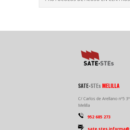
SATE-
STEs
MELILLA
C/ Carlos de Arellano nº5 3
Melilla
952 685 273
sate.stes.informa@