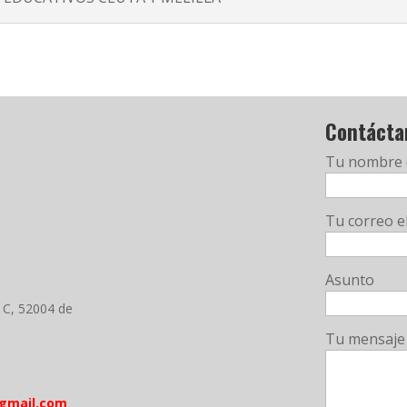
Contácta
Tu nombre 
Tu correo e
Asunto
º C, 52004 de
Tu mensaje
gmail.com