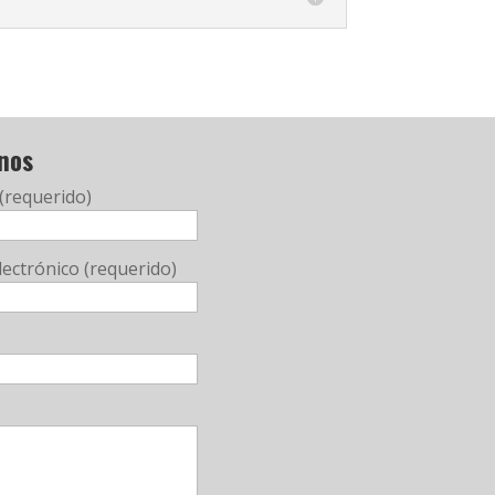
nos
(requerido)
lectrónico (requerido)