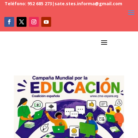
Teléfono: 952 685 273
|
sate.stes.informa@gmail.com
a