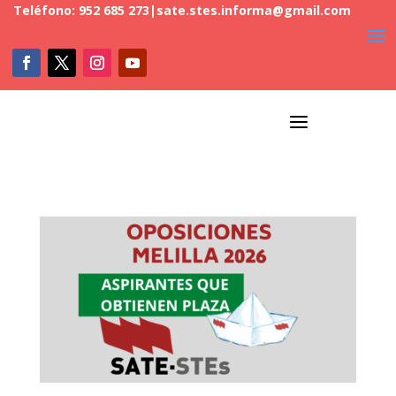
Teléfono: 952 685 273
|
sate.stes.informa@gmail.com
a