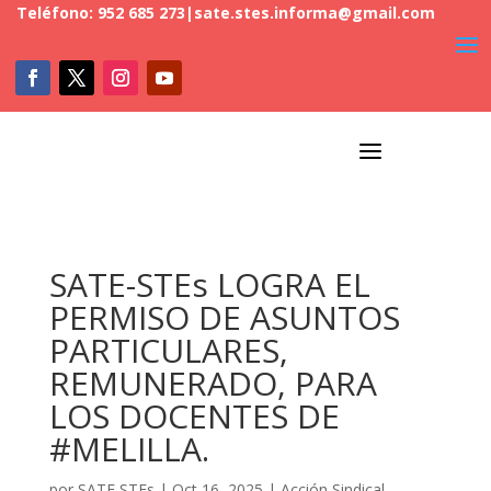
Teléfono: 952 685 273
|
sate.stes.informa@gmail.com
a
SATE-STEs LOGRA EL
PERMISO DE ASUNTOS
PARTICULARES,
REMUNERADO, PARA
LOS DOCENTES DE
#MELILLA.
por
SATE STEs
|
Oct 16, 2025
|
Acción Sindical
,