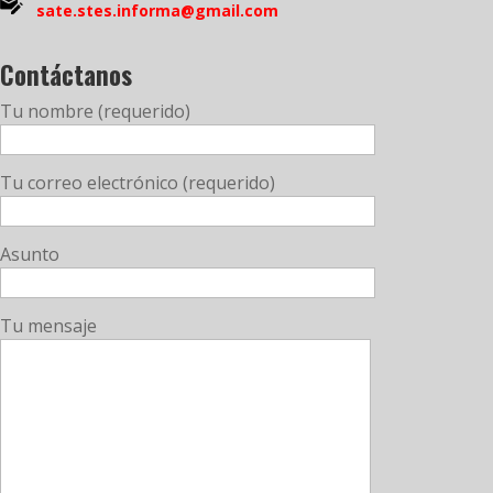
sate.stes.informa@gmail.com
Contáctanos
Tu nombre (requerido)
Tu correo electrónico (requerido)
Asunto
Tu mensaje