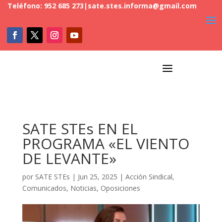
Teléfono: 952 685 273
|
sate.stes.informa@gmail.com
a
SATE STEs EN EL
PROGRAMA «EL VIENTO
DE LEVANTE»
por
SATE STEs
|
Jun 25, 2025
|
Acción Sindical
,
Comunicados
,
Noticias
,
Oposiciones