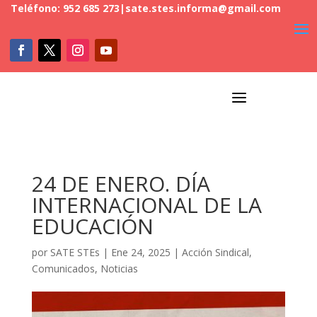
Teléfono: 952 685 273
|
sate.stes.informa@gmail.com
a
24 DE ENERO. DÍA
INTERNACIONAL DE LA
EDUCACIÓN
por
SATE STEs
|
Ene 24, 2025
|
Acción Sindical
,
Comunicados
,
Noticias