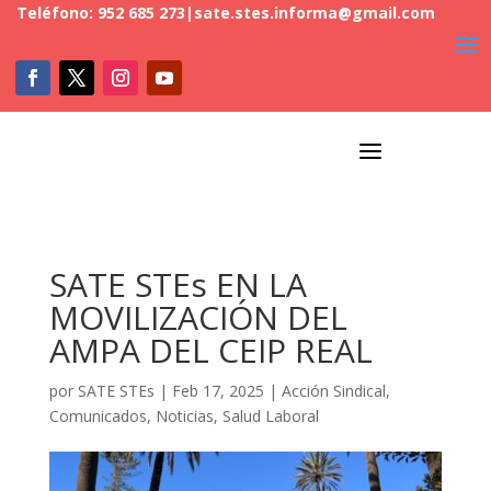
Teléfono: 952 685 273
|
sate.stes.informa@gmail.com
a
SATE STEs EN LA
MOVILIZACIÓN DEL
AMPA DEL CEIP REAL
por
SATE STEs
|
Feb 17, 2025
|
Acción Sindical
,
Comunicados
,
Noticias
,
Salud Laboral