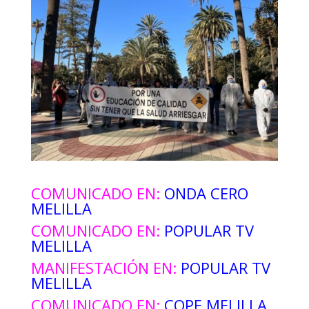
COMUNICADO EN:
ONDA CERO
MELILLA
COMUNICADO EN:
POPULAR TV
MELILLA
MANIFESTACIÓN EN:
POPULAR TV
MELILLA
COMUNICADO EN:
COPE MELILLA