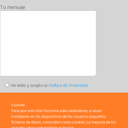
Tu mensaje
He leído y acepto la
Política de Privacidad
Enviar
Cookies
Para que este sitio funcione adecuadamente, a veces
instalamos en los dispositivos de los usuarios pequeños
ficheros de datos, conocidos como cookies. La mayoría de los
SATE-STEs – Sindicato de Trabajadores y Trabajadoras de la