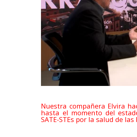
Nu
estra compañera Elvira ha
hasta el momento del estado 
SATE-STEs por la salud de las 