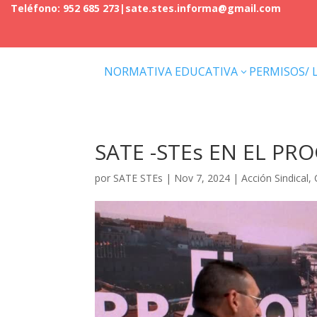
Teléfono: 952 685 273
|
sate.stes.informa@gmail.com
NORMATIVA EDUCATIVA
PERMISOS/ 
3
SATE -STEs EN EL P
por
SATE STEs
|
Nov 7, 2024
|
Acción Sindical
,