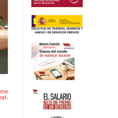
ene
al.