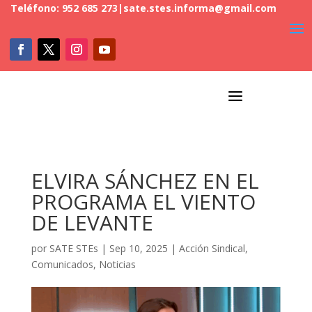
Teléfono: 952 685 273
|
sate.stes.informa@gmail.com
a
ELVIRA SÁNCHEZ EN EL
PROGRAMA EL VIENTO
DE LEVANTE
por
SATE STEs
|
Sep 10, 2025
|
Acción Sindical
,
Comunicados
,
Noticias