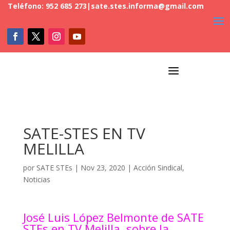
Teléfono: 952 685 273
|
sate.stes.informa@gmail.com
a
SATE-STES EN TV
MELILLA
por
SATE STEs
|
Nov 23, 2020
|
Acción Sindical
,
Noticias
José Luis López Belmonte de SATE
STEs en TV Melilla, sobre la