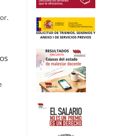
or.
tos
e