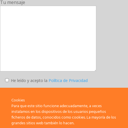
Tu mensaje
He leído y acepto la
Política de Privacidad
Enviar
Cookies
Para que este sitio funcione adecuadamente, a veces
instalamos en los dispositivos de los usuarios pequeños
ficheros de datos, conocidos como cookies. La mayoría de los
SATE-STEs – Sindicato de Trabajadores y Trabajadoras de la
grandes sitios web también lo hacen.
Enseñanza de Melilla