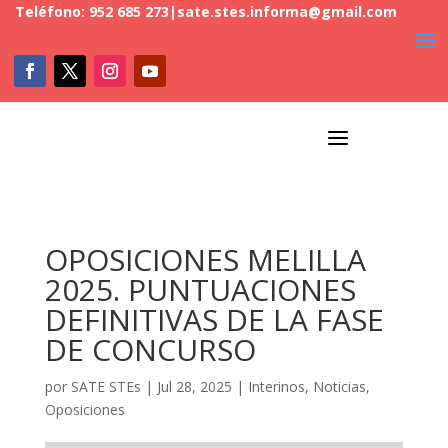
Teléfono: 952 685 273
|
sate.stes.informa@gmail.com
a
OPOSICIONES MELILLA
2025. PUNTUACIONES
DEFINITIVAS DE LA FASE
DE CONCURSO
por
SATE STEs
|
Jul 28, 2025
|
Interinos
,
Noticias
,
Oposiciones