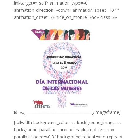
linktarget=»_self» animation_type=»0″
animation_direction=»down» animation_speed=»0.1″
animation_offset=»» hide_on_mobile=»no» class=»»
id=»»]
[/imageframe]
[fullwidth background_color=»» background_image=»»
background_parallax=»none» enable_mobile=»no»
parallax_speed=»0.3″ background_repeat=»no-repeat»