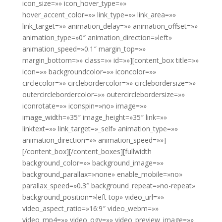
icon_size=»» icon_hover_type=»»
hover_accent_color=»» link_type=»» link_area=»»
link_target=»» animation_delay=»» animation_offset=»»
animation_type=»0″ animation_direction=»left»
animation_speed=»0.1″ margin_top=»»
margin_bottom=»» class=»» id=»»][content_box title=»»
icon=»» backgroundcolor=»» iconcolor=»»
circlecolor=»» circlebordercolor=»» circlebordersize=»»
outercirclebordercolor=»» outercirclebordersize=»»
iconrotate=»» iconspin=»no» image=»»
image_width=»35″ image_height=»35″ link=»»
linktext=»» link_target=»_self» animation_type=»»
animation_direction=»» animation_speed=»»]
[/content_box][/content_boxes][fullwidth
background_color=»» background_image=»»
background_parallax=»none» enable_mobile=»no»
parallax_speed=»0.3″ background_repeat=»no-repeat»
background_position=»left top» video_url=»»
video_aspect_ratio=»16:9″ video_webm=»»
video_mp4=»» video_ogv=»» video_preview_image=»»