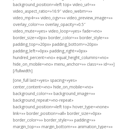
background_position=»left top» video_url=»»
video_aspect_ratio=»16:9″ video_webm=»»
video_mp4=»» video_ogv=»» video_preview_image=»»
overlay_color=»» overlay_opacity=»0.5″
video_mute=»yes» video_loop=»yes» fade=»no»
border_size=»0px» border_color=»» border_style=»»
padding_top=»20px» padding_bottom=»20px»
padding_left=»0px» padding_right=»0px»
hundred_percent=»no» equal_height_columns=»no»
hide_on_mobile=»no» menu_anchor=»» class=»» id=»»]
[/fullwidth]
[one_full last=»yes» spacing=»yes»
center_content=»no» hide_on_mobile=»no»
background_color=»» background_image=»»
background_repeat=»no-repeat»
background_position=»left top» hover_type=»none»
link=»» border_position=»all» border_size=»0px»
border_color=»» border_style=»» padding=»»
margin_top=»» margin_bottom=»» animation_type=»»