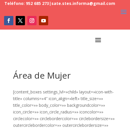
Teléfono: 952 685 273
|
sate.stes.informa@gmail.com
a
Área de Mujer
[content_boxes settings_lvl=»child» layout=»icon-with-
title» columns=»4″ icon_align=»left» title_size=»»
title_color=»» body_color=»» backgroundcolor=»»
icon_circle=»» icon_circle_radius=»» iconcolor=»»
circlecolor=»» circlebordercolor=»» circlebordersize=»»
outercirclebordercolor=»» outercirclebordersize=»»