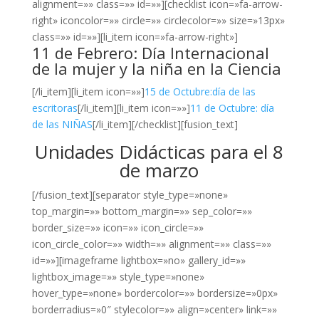
alignment=»» class=»» id=»»][checklist icon=»fa-arrow-
right» iconcolor=»» circle=»» circlecolor=»» size=»13px»
class=»» id=»»][li_item icon=»fa-arrow-right»]
11 de Febrero: Día Internacional
de la mujer y la niña en la Ciencia
[/li_item][li_item icon=»»]
15 de Octubre:día de las
escritoras
[/li_item][li_item icon=»»]
11 de Octubre: día
de las NIÑAS
[/li_item][/checklist][fusion_text]
Unidades Didácticas para el 8
de marzo
[/fusion_text][separator style_type=»none»
top_margin=»» bottom_margin=»» sep_color=»»
border_size=»» icon=»» icon_circle=»»
icon_circle_color=»» width=»» alignment=»» class=»»
id=»»][imageframe lightbox=»no» gallery_id=»»
lightbox_image=»» style_type=»none»
hover_type=»none» bordercolor=»» bordersize=»0px»
borderradius=»0″ stylecolor=»» align=»center» link=»»