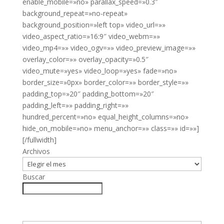
enable_mobile=»no» parallax_speed=»0.3″
background_repeat=»no-repeat»
background_position=»left top» video_url=»»
video_aspect_ratio=»16:9″ video_webm=»»
video_mp4=»» video_ogv=»» video_preview_image=»»
overlay_color=»» overlay_opacity=»0.5″
video_mute=»yes» video_loop=»yes» fade=»no»
border_size=»0px» border_color=»» border_style=»»
padding_top=»20″ padding_bottom=»20″
padding_left=»» padding_right=»»
hundred_percent=»no» equal_height_columns=»no»
hide_on_mobile=»no» menu_anchor=»» class=»» id=»»]
[/fullwidth]
Archivos
Buscar