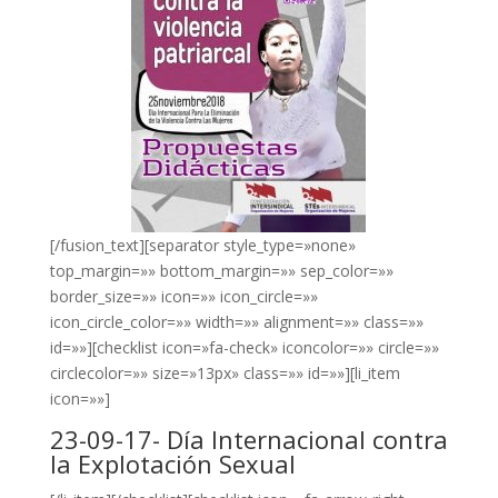
[/fusion_text][separator style_type=»none»
top_margin=»» bottom_margin=»» sep_color=»»
border_size=»» icon=»» icon_circle=»»
icon_circle_color=»» width=»» alignment=»» class=»»
id=»»][checklist icon=»fa-check» iconcolor=»» circle=»»
circlecolor=»» size=»13px» class=»» id=»»][li_item
icon=»»]
23-09-17- Día Internacional contra
la Explotación Sexual