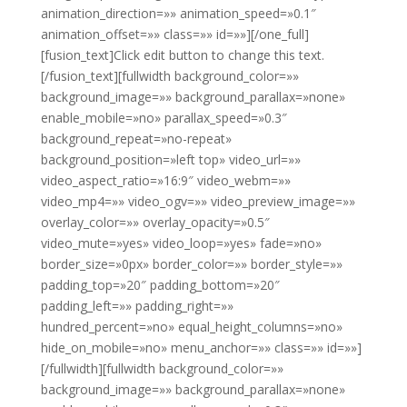
animation_direction=»» animation_speed=»0.1″
animation_offset=»» class=»» id=»»][/one_full]
[fusion_text]Click edit button to change this text.
[/fusion_text][fullwidth background_color=»»
background_image=»» background_parallax=»none»
enable_mobile=»no» parallax_speed=»0.3″
background_repeat=»no-repeat»
background_position=»left top» video_url=»»
video_aspect_ratio=»16:9″ video_webm=»»
video_mp4=»» video_ogv=»» video_preview_image=»»
overlay_color=»» overlay_opacity=»0.5″
video_mute=»yes» video_loop=»yes» fade=»no»
border_size=»0px» border_color=»» border_style=»»
padding_top=»20″ padding_bottom=»20″
padding_left=»» padding_right=»»
hundred_percent=»no» equal_height_columns=»no»
hide_on_mobile=»no» menu_anchor=»» class=»» id=»»]
[/fullwidth][fullwidth background_color=»»
background_image=»» background_parallax=»none»