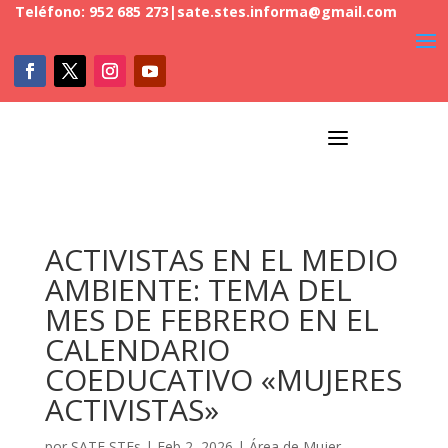
Teléfono: 952 685 273
|
sate.stes.informa@gmail.com
a
ACTIVISTAS EN EL MEDIO
AMBIENTE: TEMA DEL
MES DE FEBRERO EN EL
CALENDARIO
COEDUCATIVO «MUJERES
ACTIVISTAS»
por
SATE STEs
|
Feb 2, 2026
|
Área de Mujer
,