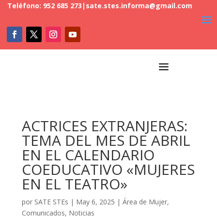
Teléfono: 952 685 273
|
sate.stes.informa@gmail.com
a
ACTRICES EXTRANJERAS:
TEMA DEL MES DE ABRIL
EN EL CALENDARIO
COEDUCATIVO «MUJERES
EN EL TEATRO»
por
SATE STEs
|
May 6, 2025
|
Área de Mujer
,
Comunicados
,
Noticias