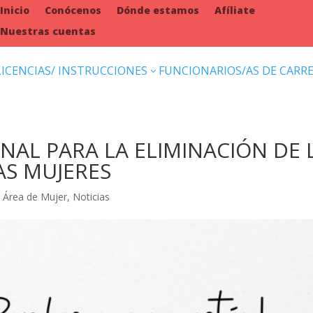
Inicio
Conócenos
Dónde estamos
Afíliate
Nuestras cuentas
LICENCIAS/ INSTRUCCIONES
FUNCIONARIOS/AS DE CARR
3
ONAL PARA LA ELIMINACIÓN DE 
AS MUJERES
,
Área de Mujer
,
Noticias