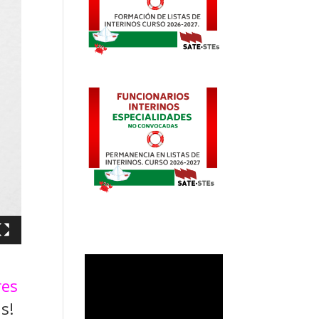
res
s!