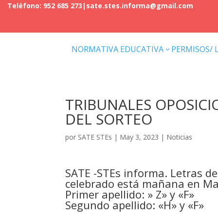
Teléfono: 952 685 273
|
sate.stes.informa@gmail.com
NORMATIVA EDUCATIVA
PERMISOS/ 
3
TRIBUNALES OPOSICIO
DEL SORTEO
por
SATE STEs
|
May 3, 2023
|
Noticias
SATE -STEs informa. Letras de 
celebrado está mañana en Mad
Primer apellido: » Z» y «F»
Segundo apellido: «H» y «F»