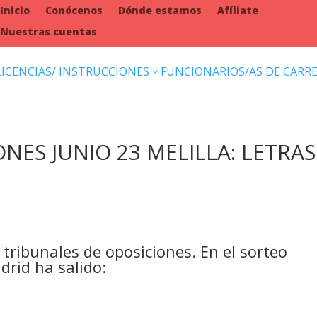
Inicio
Conócenos
Dónde estamos
Afíliate
Nuestras cuentas
LICENCIAS/ INSTRUCCIONES
FUNCIONARIOS/AS DE CARR
3
NES JUNIO 23 MELILLA: LETRAS
tribunales de oposiciones. En el sorteo
rid ha salido: