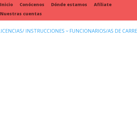
Inicio
Conócenos
Dónde estamos
Afíliate
Nuestras cuentas
LICENCIAS/ INSTRUCCIONES
FUNCIONARIOS/AS DE CARR
3