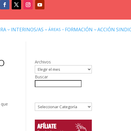
ERA
INTERINOS/AS
FORMACIÓN
ACCIÓN SINDI
ÁREAS
3
3
3
3
IO
Archivos
Buscar
z que