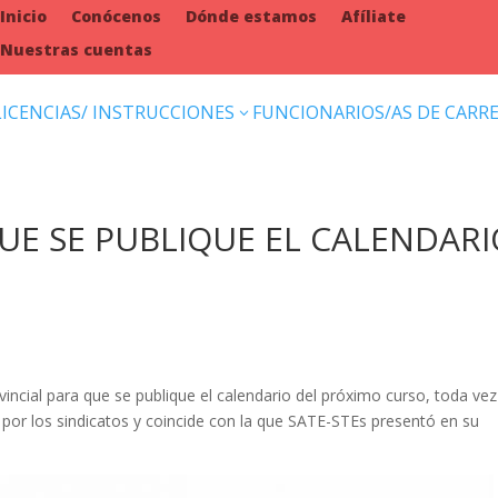
Inicio
Conócenos
Dónde estamos
Afíliate
Nuestras cuentas
LICENCIAS/ INSTRUCCIONES
FUNCIONARIOS/AS DE CARR
3
QUE SE PUBLIQUE EL CALENDAR
vincial para que se publique el calendario del próximo curso, toda ve
a por los sindicatos y coincide con la que SATE-STEs presentó en su