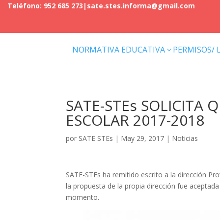
Teléfono: 952 685 273
|
sate.stes.informa@gmail.com
NORMATIVA EDUCATIVA
PERMISOS/ 
3
SATE-STEs SOLICITA 
ESCOLAR 2017-2018
por
SATE STEs
|
May 29, 2017
|
Noticias
SATE-STEs ha remitido escrito a la dirección Pro
la propuesta de la propia dirección fue aceptad
momento.