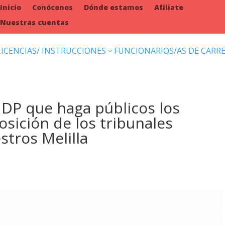
Inicio
Conócenos
Dónde estamos
Afíliate
Nuestras cuentas
LICENCIAS/ INSTRUCCIONES
FUNCIONARIOS/AS DE CARR
3
a DP que haga públicos los
osición de los tribunales
stros Melilla