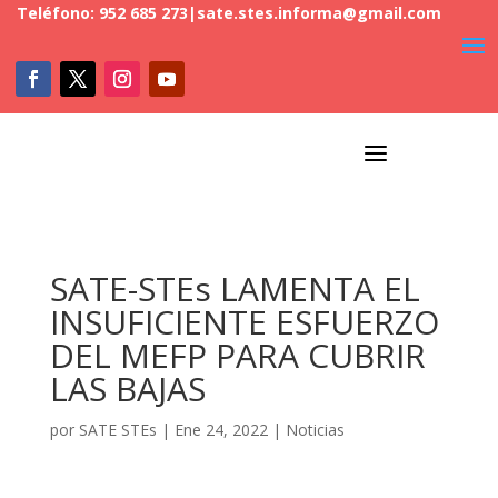
Teléfono: 952 685 273
|
sate.stes.informa@gmail.com
a
SATE-STEs LAMENTA EL
INSUFICIENTE ESFUERZO
DEL MEFP PARA CUBRIR
LAS BAJAS
por
SATE STEs
|
Ene 24, 2022
|
Noticias