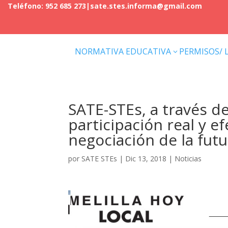
Teléfono: 952 685 273
|
sate.stes.informa@gmail.com
NORMATIVA EDUCATIVA
PERMISOS/ 
3
SATE-STEs, a través de
participación real y e
negociación de la futu
por
SATE STEs
|
Dic 13, 2018
|
Noticias