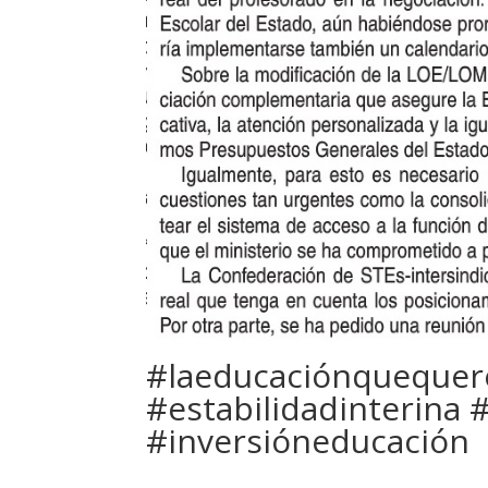
#laeducaciónqueque
#estabilidadinterina
#inversióneducación