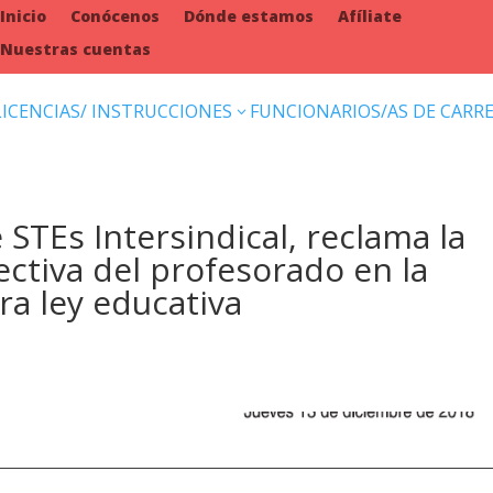
Inicio
Conócenos
Dónde estamos
Afíliate
Nuestras cuentas
LICENCIAS/ INSTRUCCIONES
FUNCIONARIOS/AS DE CARR
3
 STEs Intersindical, reclama la
fectiva del profesorado en la
ra ley educativa