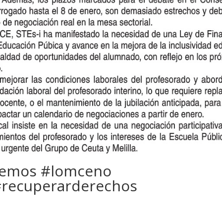
remos #lomceno
 #recuperarderechos