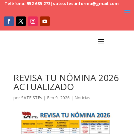
Teléfono: 952 685 273
|
sate.stes.informa@gmail.com
a
REVISA TU NÓMINA 2026
ACTUALIZADO
por
SATE STEs
|
Feb 9, 2026
|
Noticias