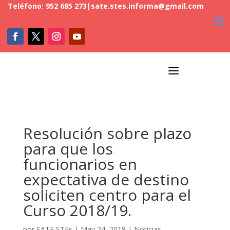
Teléfono: 952 685 273
|
sate.stes.informa@gmail.com
a
Resolución sobre plazo
para que los
funcionarios en
expectativa de destino
soliciten centro para el
Curso 2018/19.
por
SATE STEs
|
May 24, 2018
|
Noticias