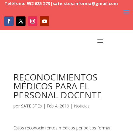
Teléfono: 952 685 273
|
sate.stes.informa@gmail.com
a
RECONOCIMIENTOS
MÉDICOS PARA EL
PERSONAL DOCENTE
por
SATE STEs
|
Feb 4, 2019
|
Noticias
Estos reconocimientos médicos periódicos forman