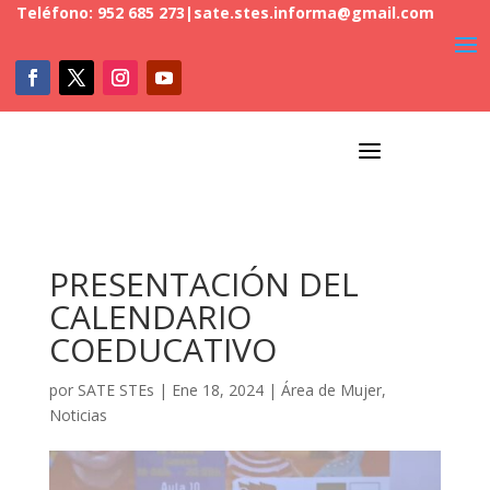
Teléfono: 952 685 273
|
sate.stes.informa@gmail.com
a
PRESENTACIÓN DEL
CALENDARIO
COEDUCATIVO
por
SATE STEs
|
Ene 18, 2024
|
Área de Mujer
,
Noticias