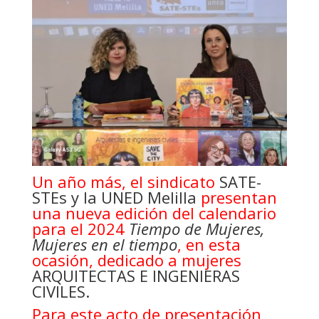
Un año más, el sindicato
SATE-
STEs y la UNED Melilla
presentan
una nueva edición del calendario
para el 2024
Tiempo de Mujeres,
Mujeres en el tiempo
, en esta
ocasión, dedicado a mujeres
ARQUITECTAS E INGENIERAS
CIVILES.
Para este acto de presentación