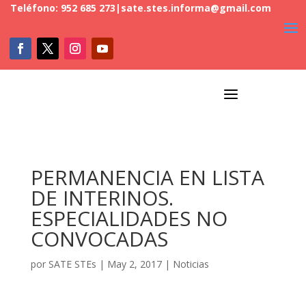
Teléfono: 952 685 273
|
sate.stes.informa@gmail.com
a
PERMANENCIA EN LISTA
DE INTERINOS.
ESPECIALIDADES NO
CONVOCADAS
por
SATE STEs
|
May 2, 2017
|
Noticias