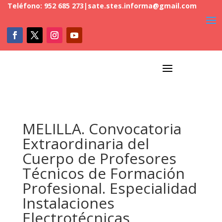
Teléfono: 952 685 273
|
sate.stes.informa@gmail.com
a
MELILLA. Convocatoria
Extraordinaria del
Cuerpo de Profesores
Técnicos de Formación
Profesional. Especialidad
Instalaciones
Electrotécnicas