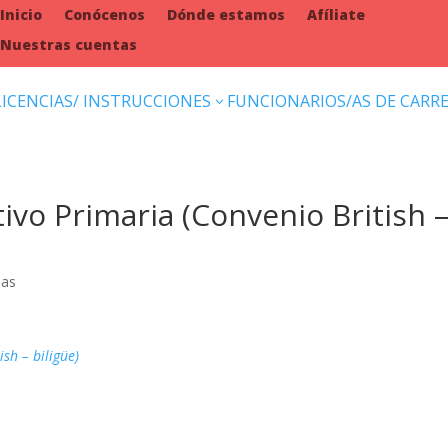
Inicio
Conócenos
Dónde estamos
Afíliate
Nuestras cuentas
LICENCIAS/ INSTRUCCIONES
FUNCIONARIOS/AS DE CARR
3
tivo Primaria (Convenio British 
ias
sh – biligüe)