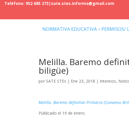
Teléfono: 952 685 273
|
sate.stes.informa@gmail.com
NORMATIVA EDUCATIVA
PERMISOS/ 
3
Melilla. Baremo defini
biligüe)
por
SATE STEs
|
Ene 23, 2018
|
Interinos
,
Notic
Melilla. Baremo definitivo Primaria (Convenio Briti
Publicado el 19 de enero.