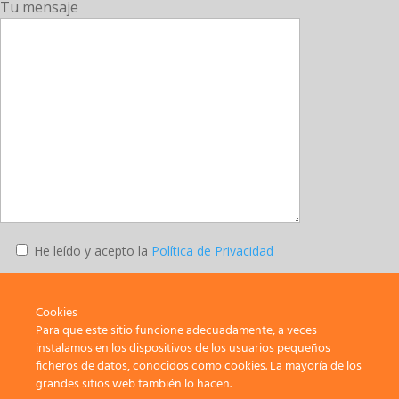
Tu mensaje
He leído y acepto la
Política de Privacidad
Enviar
Cookies
Para que este sitio funcione adecuadamente, a veces
instalamos en los dispositivos de los usuarios pequeños
ficheros de datos, conocidos como cookies. La mayoría de los
SATE-STEs – Sindicato de Trabajadores y Trabajadoras de la
grandes sitios web también lo hacen.
Enseñanza de Melilla