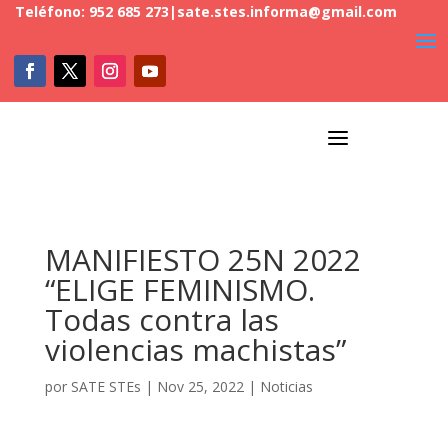
Teléfono: 952 685 273
|
sate.stes.informa@gmail.com
a
MANIFIESTO 25N 2022
“ELIGE FEMINISMO.
Todas contra las
violencias machistas”
por
SATE STEs
|
Nov 25, 2022
|
Noticias