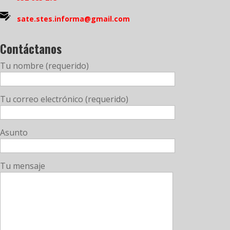
sate.stes.informa@gmail.com
Contáctanos
Tu nombre (requerido)
Tu correo electrónico (requerido)
Asunto
Tu mensaje