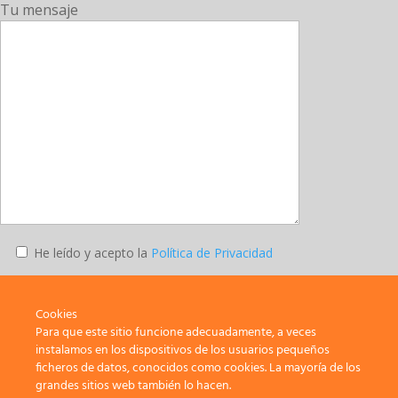
Tu mensaje
He leído y acepto la
Política de Privacidad
Enviar
Cookies
Para que este sitio funcione adecuadamente, a veces
instalamos en los dispositivos de los usuarios pequeños
ficheros de datos, conocidos como cookies. La mayoría de los
SATE-STEs – Sindicato de Trabajadores y Trabajadoras de la
grandes sitios web también lo hacen.
Enseñanza de Melilla