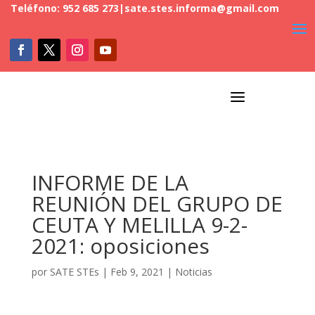
Teléfono: 952 685 273
|
sate.stes.informa@gmail.com
a
INFORME DE LA
REUNIÓN DEL GRUPO DE
CEUTA Y MELILLA 9-2-
2021: oposiciones
por
SATE STEs
|
Feb 9, 2021
|
Noticias