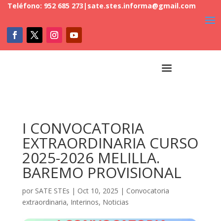
Teléfono: 952 685 273
|
sate.stes.informa@gmail.com
a
I CONVOCATORIA
EXTRAORDINARIA CURSO
2025-2026 MELILLA.
BAREMO PROVISIONAL
por
SATE STEs
|
Oct 10, 2025
|
Convocatoria
extraordinaria
,
Interinos
,
Noticias