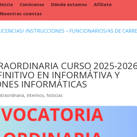
Inicio
Conócenos
Dónde estamos
Afíliate
Nuestras cuentas
LICENCIAS/ INSTRUCCIONES
FUNCIONARIOS/AS DE CARR
3
RAORDINARIA CURSO 2025-202
INITIVO EN INFORMÁTIVA Y
IONES INFORMÁTICAS
traordinaria
,
Interinos
,
Noticias