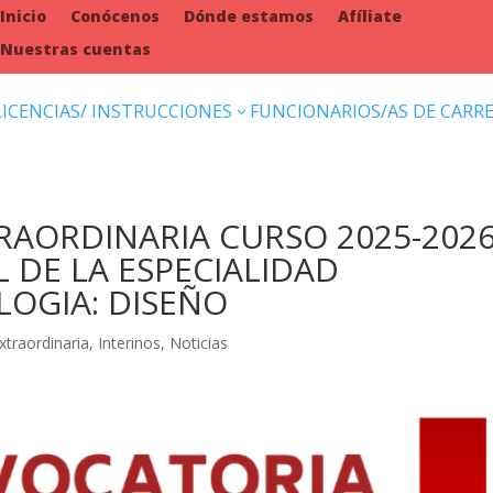
Inicio
Conócenos
Dónde estamos
Afíliate
Nuestras cuentas
LICENCIAS/ INSTRUCCIONES
FUNCIONARIOS/AS DE CARR
3
RAORDINARIA CURSO 2025-2026
 DE LA ESPECIALIDAD
LOGIA: DISEÑO
xtraordinaria
,
Interinos
,
Noticias