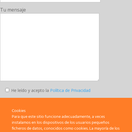
Tu mensaje
He leído y acepto la
Política de Privacidad
Enviar
Cookies
Para que este sitio funcione adecuadamente, a veces
instalamos en los dispositivos de los usuarios pequeños
ficheros de datos, conocidos como cookies. La mayoría de los
SATE-STEs – Sindicato de Trabajadores y Trabajadoras de la