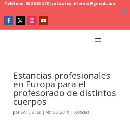
Teléfono: 952 685 273
|
sate.stes.informa@gmail.com
a
Estancias profesionales
en Europa para el
profesorado de distintos
cuerpos
por
SATE STEs
|
Abr 30, 2019
|
Noticias