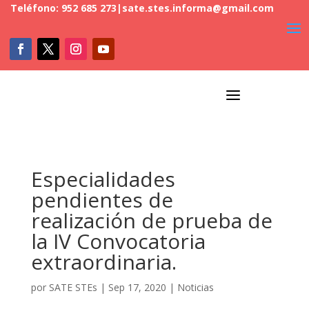
Teléfono: 952 685 273
|
sate.stes.informa@gmail.com
a
Especialidades
pendientes de
realización de prueba de
la IV Convocatoria
extraordinaria.
por
SATE STEs
|
Sep 17, 2020
|
Noticias