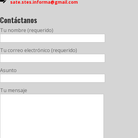
sate.stes.informa@gmail.com
Contáctanos
Tu nombre (requerido)
Tu correo electrónico (requerido)
Asunto
Tu mensaje