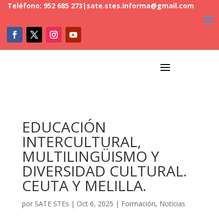
Teléfono: 952 685 273
|
sate.stes.informa@gmail.com
a
EDUCACIÓN
INTERCULTURAL,
MULTILINGÜISMO Y
DIVERSIDAD CULTURAL.
CEUTA Y MELILLA.
por
SATE STEs
|
Oct 6, 2025
|
Formación
,
Noticias