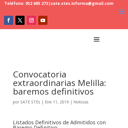
Teléfono: 952 685 273
|
sate.stes.informa@gmail.com
a
Convocatoria
extraordinarias Melilla:
baremos definitivos
por
SATE STEs
|
Ene 11, 2019
|
Noticias
Listados Definitivos de Admitidos con
Baremo Definitivo