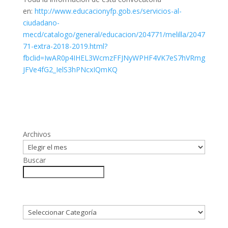
en:
http://www.educacionyfp.gob.es/servicios-al-
ciudadano-
mecd/catalogo/general/educacion/204771/melilla/2047
71-extra-2018-2019.html?
fbclid=IwAR0p4IHEL3WcmzFFJNyWPHF4VK7eS7hVRmg
JFVe4fG2_IelS3hPNcxIQmKQ
Archivos
Buscar