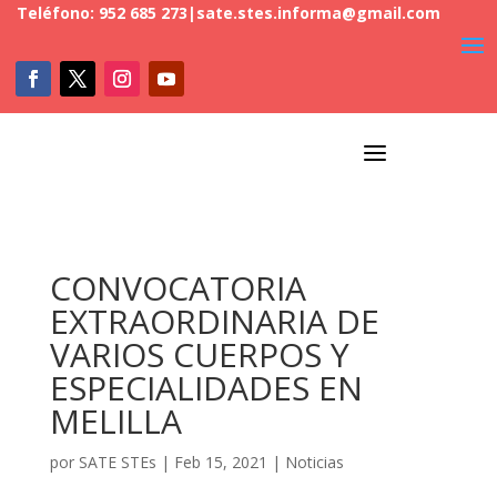
Teléfono: 952 685 273
|
sate.stes.informa@gmail.com
a
CONVOCATORIA
EXTRAORDINARIA DE
VARIOS CUERPOS Y
ESPECIALIDADES EN
MELILLA
por
SATE STEs
|
Feb 15, 2021
|
Noticias