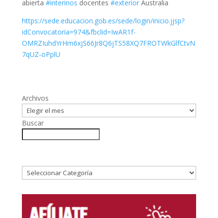
abierta
#
interinos
docentes
#
exterior
Australia
https://sede.educacion.gob.es/sede/login/inicio.jjsp?
idConvocatoria=974&fbclid=IwAR1f-
OMRZIuhdYrHm6xjS66Jr8Q6jTS58XQ7FROTWkGlfCtvN
7qUZ-oPplU
Archivos
Buscar