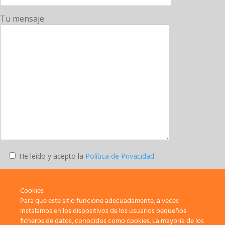
Tu mensaje
He leído y acepto la
Política de Privacidad
Enviar
Cookies
Para que este sitio funcione adecuadamente, a veces
instalamos en los dispositivos de los usuarios pequeños
ficheros de datos, conocidos como cookies. La mayoría de los
SATE-STEs – Sindicato de Trabajadores y Trabajadoras de la