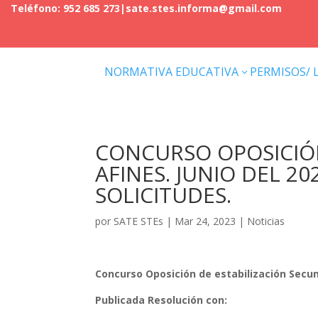
Teléfono: 952 685 273
|
sate.stes.informa@gmail.com
NORMATIVA EDUCATIVA
PERMISOS/ 
3
CONCURSO OPOSICIÓN
AFINES. JUNIO DEL 2
SOLICITUDES.
por
SATE STEs
|
Mar 24, 2023
|
Noticias
Concurso Oposición de estabilización Secun
Publicada Resolución con: