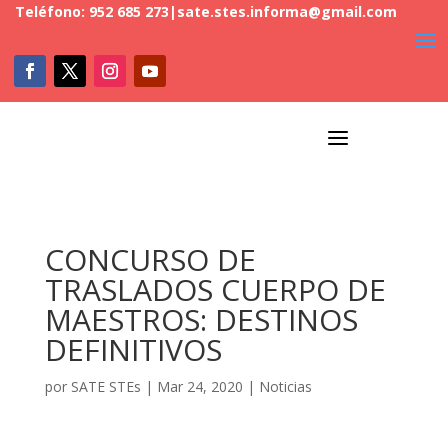
Teléfono: 952 685 273
|
sate.stes.informa@gmail.com
a
CONCURSO DE
TRASLADOS CUERPO DE
MAESTROS: DESTINOS
DEFINITIVOS
por
SATE STEs
|
Mar 24, 2020
|
Noticias