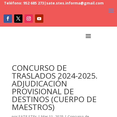
Teléfono: 952 685 273
|
sate.stes.informa@gmail.com
a
CONCURSO DE
TRASLADOS 2024-2025.
ADJUDICACIÓN
PROVISIONAL DE
DESTINOS (CUERPO DE
MAESTROS)
por
SATE STEs
|
Mar 11, 2025
|
Concurso de