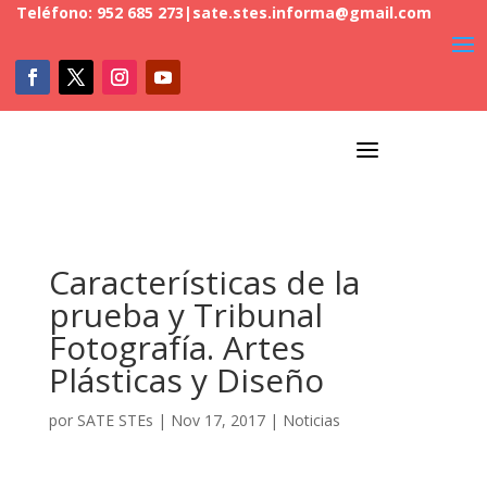
Teléfono: 952 685 273
|
sate.stes.informa@gmail.com
a
Características de la
prueba y Tribunal
Fotografía. Artes
Plásticas y Diseño
por
SATE STEs
|
Nov 17, 2017
|
Noticias