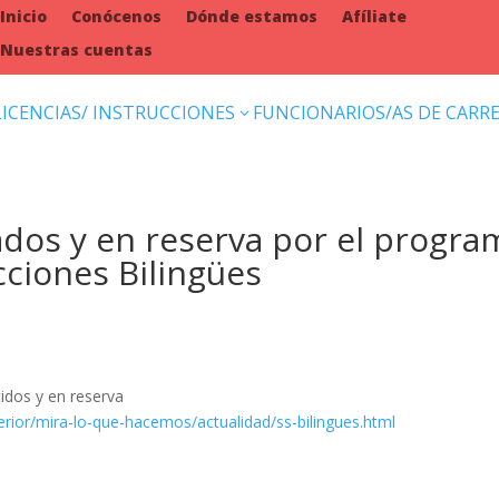
Inicio
Conócenos
Dónde estamos
Afíliate
Nuestras cuentas
LICENCIAS/ INSTRUCCIONES
FUNCIONARIOS/AS DE CARR
3
dos y en reserva por el progra
ciones Bilingües
tidos y en reserva
rior/mira-lo-que-hacemos/actualidad/ss-bilingues.html