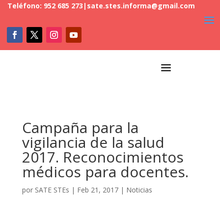
Teléfono: 952 685 273
|
sate.stes.informa@gmail.com
a
Campaña para la
vigilancia de la salud
2017. Reconocimientos
médicos para docentes.
por
SATE STEs
|
Feb 21, 2017
|
Noticias